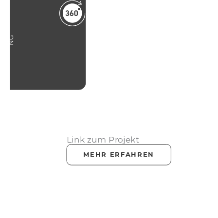
G
U
R
D
Link zum Projekt
MEHR ERFAHREN