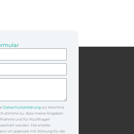
ormular
t
ie
Dateschutzerklärung
zur Kenntnis
h stimme zu, dass meine Angaben
ufnahme und für Rückfragen
eichert werden. Die erteilte
ann ich jederzeit mit Wirkung für die